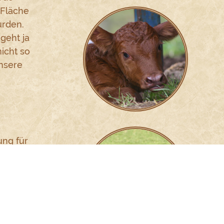
 Fläche
rden.
geht ja
nicht so
unsere
ung für
reife,
rhalten
ch-
2.
alb zu
g mit