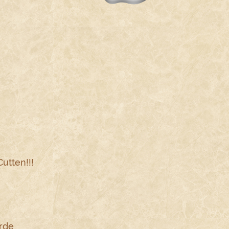
utten!!!
erde