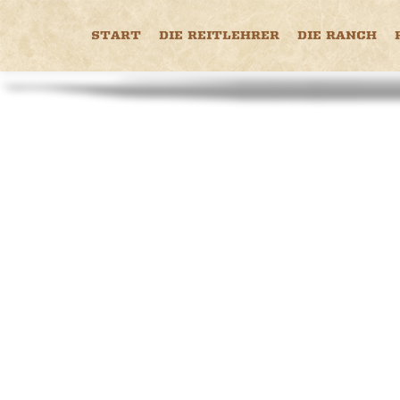
START
DIE REITLEHRER
DIE RANCH