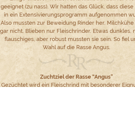
geeignet (zu nass). Wir hatten das Glück, dass diese
in ein Extensivierungsprogramm aufgenommen wu
Also mussten zur Beweidung Rinder her. Milchkühe 
gar nicht. Blieben nur Fleischrinder. Etwas dunkles, 
flauschiges, aber robust mussten sie sein. So fiel 
Wahl auf die Rasse Angus.
Zuchtziel der Rasse “Angus”
Gezüchtet wird ein Fleischrind mit besonderer Eign
die Mutterkuhhaltung. Von den Kühen werden Früh
Fruchtbarkeit, leichte Geburten und mütterliches Ve
sowie beste Aufzuchtleistungen durch hohe Mil
Persistenz erwartet. D.h.: nach Vollendung des 
Lebensjahres ist jedes Jahr ein gut entwickeltes K
erwarten. Weiter wird auf eine zügige Entwicklun